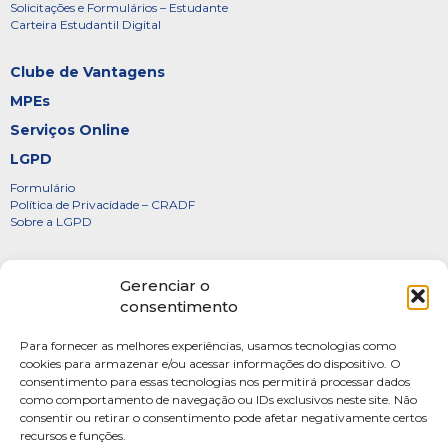
Solicitações e Formulários – Estudante
Carteira Estudantil Digital
Clube de Vantagens
MPEs
Serviços Online
LGPD
Formulário
Política de Privacidade – CRADF
Sobre a LGPD
Certificados
Gerenciar o
Denúncias
consentimento
Galeria de Presidentes
Para fornecer as melhores experiências, usamos tecnologias como
Diretoria
cookies para armazenar e/ou acessar informações do dispositivo. O
consentimento para essas tecnologias nos permitirá processar dados
FOTOS
como comportamento de navegação ou IDs exclusivos neste site. Não
Webmail
consentir ou retirar o consentimento pode afetar negativamente certos
recursos e funções.
Artigos