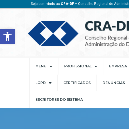
Seja bem-vindo ao
CRA-DF
– Conselho Regional de Administr
Barra de Ferramentas Aberta
MENU
PROFISSIONAL
EMPRESA
LGPD
CERTIFICADOS
DENÚNCIAS
ESCRITORES DO SISTEMA