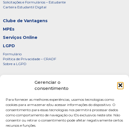
Solicitações e Formulários – Estudante
Carteira Estudantil Digital
Clube de Vantagens
MPEs
Serviços Online
LGPD
Formulário
Política de Privacidade – CRADF
Sobre a LGPD
Certificados
Gerenciar o
Denúncias
consentimento
Galeria de Presidentes
Para fornecer as melhores experiências, usamos tecnologias como
Diretoria
cookies para armazenar e/ou acessar informações do dispositivo. O
consentimento para essas tecnologias nos permitirá processar dados
FOTOS
como comportamento de navegação ou IDs exclusivos neste site. Não
Webmail
consentir ou retirar o consentimento pode afetar negativamente certos
recursos e funções.
Artigos