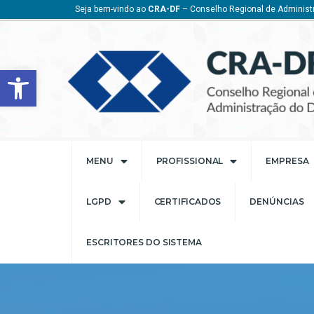
Seja bem-vindo ao
CRA-DF
– Conselho Regional de Administr
Barra de Ferramentas Aberta
MENU
PROFISSIONAL
EMPRESA
LGPD
CERTIFICADOS
DENÚNCIAS
ESCRITORES DO SISTEMA