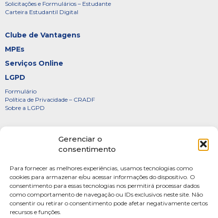
Solicitações e Formulários – Estudante
Carteira Estudantil Digital
Clube de Vantagens
MPEs
Serviços Online
LGPD
Formulário
Política de Privacidade – CRADF
Sobre a LGPD
Certificados
Gerenciar o
Denúncias
consentimento
Galeria de Presidentes
Para fornecer as melhores experiências, usamos tecnologias como
Diretoria
cookies para armazenar e/ou acessar informações do dispositivo. O
consentimento para essas tecnologias nos permitirá processar dados
FOTOS
como comportamento de navegação ou IDs exclusivos neste site. Não
Webmail
consentir ou retirar o consentimento pode afetar negativamente certos
recursos e funções.
Artigos