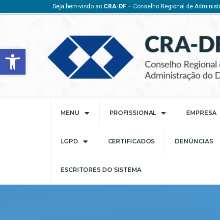
Seja bem-vindo ao
CRA-DF
– Conselho Regional de Administr
Barra de Ferramentas Aberta
MENU
PROFISSIONAL
EMPRESA
LGPD
CERTIFICADOS
DENÚNCIAS
ESCRITORES DO SISTEMA