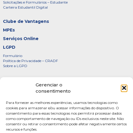
Solicitações e Formulários – Estudante
Carteira Estudantil Digital
Clube de Vantagens
MPEs
Serviços Online
LGPD
Formulário
Política de Privacidade – CRADF
Sobre a LGPD
Certificados
Gerenciar o
Denúncias
consentimento
Galeria de Presidentes
Para fornecer as melhores experiências, usamos tecnologias como
Diretoria
cookies para armazenar e/ou acessar informações do dispositivo. O
consentimento para essas tecnologias nos permitirá processar dados
FOTOS
como comportamento de navegação ou IDs exclusivos neste site. Não
Webmail
consentir ou retirar o consentimento pode afetar negativamente certos
recursos e funções.
Artigos