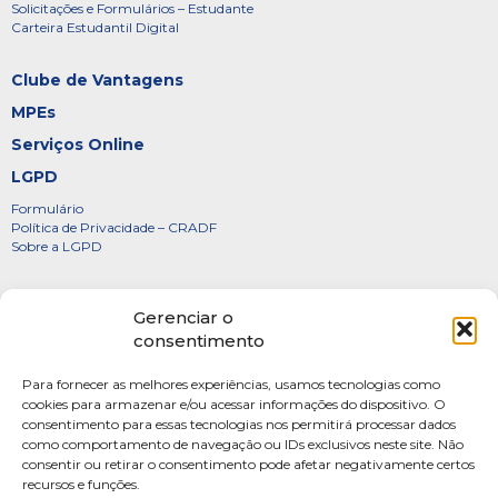
Solicitações e Formulários – Estudante
Carteira Estudantil Digital
Clube de Vantagens
MPEs
Serviços Online
LGPD
Formulário
Política de Privacidade – CRADF
Sobre a LGPD
Certificados
Gerenciar o
Denúncias
consentimento
Galeria de Presidentes
Para fornecer as melhores experiências, usamos tecnologias como
Diretoria
cookies para armazenar e/ou acessar informações do dispositivo. O
consentimento para essas tecnologias nos permitirá processar dados
FOTOS
como comportamento de navegação ou IDs exclusivos neste site. Não
Webmail
consentir ou retirar o consentimento pode afetar negativamente certos
recursos e funções.
Artigos