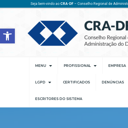
Seja bem-vindo ao
CRA-DF
– Conselho Regional de Administr
Barra de Ferramentas Aberta
MENU
PROFISSIONAL
EMPRESA
LGPD
CERTIFICADOS
DENÚNCIAS
ESCRITORES DO SISTEMA