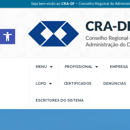
Seja bem-vindo ao
CRA-DF
– Conselho Regional de Administr
Barra de Ferramentas Aberta
MENU
PROFISSIONAL
EMPRESA
LGPD
CERTIFICADOS
DENÚNCIAS
ESCRITORES DO SISTEMA