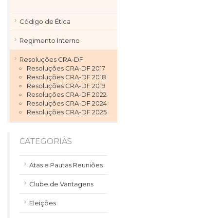
Código de Ética
Regimento Interno
Resoluções CRA-DF
Resoluções CRA-DF 2017
Resoluções CRA-DF 2018
Resoluções CRA-DF 2019
Resoluções CRA-DF 2022
Resoluções CRA-DF 2024
Resoluções CRA-DF 2025
CATEGORIAS
Atas e Pautas Reuniões
Clube de Vantagens
Eleições