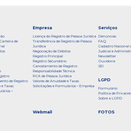
Empresa
Serviços
ção
Licença do Registro de Pessoa Jurídica
Denúncias
Carteira de
Transferência de Registro de Pessoa
FAQ
nal
Jurídica
Cadastro Nacional 
tos
Negociação de Débitos
Judicial e Administ
Registro Principal
Newsletter
Registro Secundário
Ouvidoria
Cancelamento de Registro
SEI
o
Responsabilidade Técnica
gistro
RCA de Pessoa Jurídica
LGPD
ento de Registro
Valores de Anuidade e Taxas
 e Taxas
Solicitações e Formulários – Empresa
Formulário
lários –
Política de Privac
Sobre a LGPD
Webmail
FOTOS