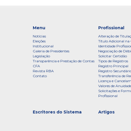
Menu
Profissional
Notícias
Alteração de Titula
Eleições
Título Adicional na 
Institucional
Identidade Profissio
Galeria de Presidentes
Negociação de Débi
Legislação
Solicitar Certidão
Transparência e Prestação de Contas
Tipos de Registros
CFA
Registro Principal
Revista RBA
Registro Secundári
Contato
Transferência de Re
Licença e Cancelam
Valores de Anuidade
Solicitações e Formu
Profissional
Escritores do Sistema
Artigos