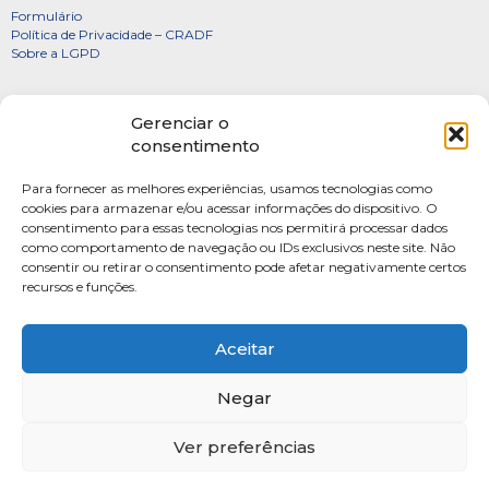
Formulário
Política de Privacidade – CRADF
Sobre a LGPD
Certificados
Gerenciar o
Denúncias
consentimento
Galeria de Presidentes
Para fornecer as melhores experiências, usamos tecnologias como
Diretoria
cookies para armazenar e/ou acessar informações do dispositivo. O
consentimento para essas tecnologias nos permitirá processar dados
FOTOS
como comportamento de navegação ou IDs exclusivos neste site. Não
Webmail
consentir ou retirar o consentimento pode afetar negativamente certos
recursos e funções.
Artigos
Escritores do Sistema
Aceitar
Negar
Ver preferências
SAUS Quadra 06, Bloco K, Ed.Belvedere sala 201 Asa Sul Brasilia-DF CEP: 70070-
915