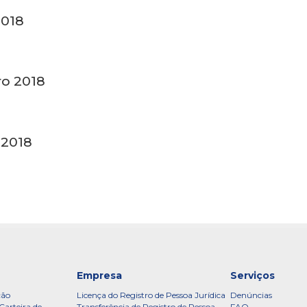
2018
ro 2018
 2018
Empresa
Serviços
ção
Licença do Registro de Pessoa Jurídica
Denúncias
Carteira de
Transferência de Registro de Pessoa
FAQ