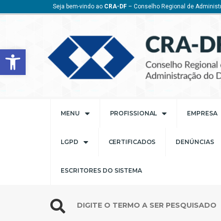
Seja bem-vindo ao
CRA-DF
– Conselho Regional de Administr
Barra de Ferramentas Aberta
MENU
PROFISSIONAL
EMPRESA
LGPD
CERTIFICADOS
DENÚNCIAS
ESCRITORES DO SISTEMA