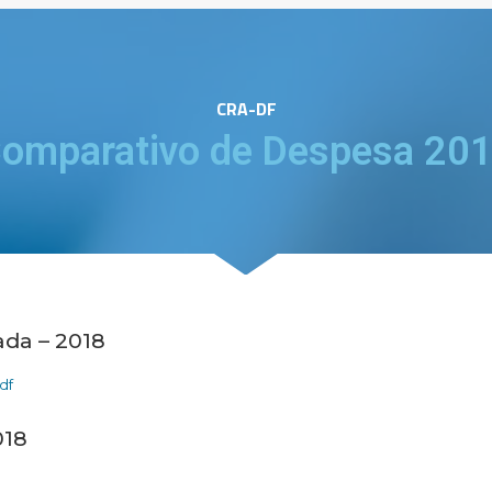
CRA-DF
omparativo de Despesa 20
da – 2018
df
018