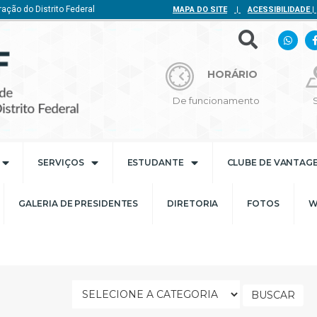
ação do Distrito Federal
MAPA DO SITE
|
ACESSIBILIDADE
|
HORÁRIO
De funcionamento
SERVIÇOS
ESTUDANTE
CLUBE DE VANTAG
GALERIA DE PRESIDENTES
DIRETORIA
FOTOS
W
BUSCAR