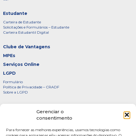
Estudante
Carteira de Estudante
Solicitações e Formulários – Estudante
Carteira Estudantil Digital
Clube de Vantagens
MPEs
Serviços Online
LGPD
Formulário
Política de Privacidade – CRADF
Sobre a LGPD
Certificados
Gerenciar o
Denúncias
consentimento
Galeria de Presidentes
Para fornecer as melhores experiências, usamos tecnologias como
Diretoria
cookies para armazenar e/ou acessar informações do dispositivo. O