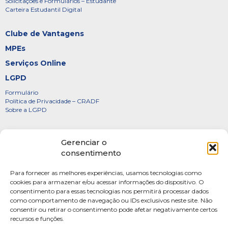
Solicitações e Formulários – Estudante
Carteira Estudantil Digital
Clube de Vantagens
MPEs
Serviços Online
LGPD
Formulário
Política de Privacidade – CRADF
Sobre a LGPD
Certificados
Gerenciar o
Denúncias
consentimento
Galeria de Presidentes
Para fornecer as melhores experiências, usamos tecnologias como
Diretoria
cookies para armazenar e/ou acessar informações do dispositivo. O
consentimento para essas tecnologias nos permitirá processar dados
FOTOS
como comportamento de navegação ou IDs exclusivos neste site. Não
Webmail
consentir ou retirar o consentimento pode afetar negativamente certos
recursos e funções.
Artigos