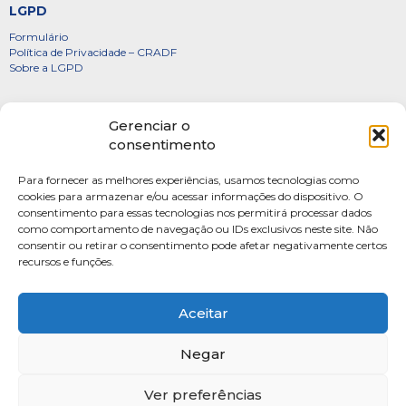
LGPD
Formulário
Política de Privacidade – CRADF
Sobre a LGPD
Certificados
Gerenciar o
Denúncias
consentimento
Galeria de Presidentes
Para fornecer as melhores experiências, usamos tecnologias como
Diretoria
cookies para armazenar e/ou acessar informações do dispositivo. O
consentimento para essas tecnologias nos permitirá processar dados
FOTOS
como comportamento de navegação ou IDs exclusivos neste site. Não
Webmail
consentir ou retirar o consentimento pode afetar negativamente certos
recursos e funções.
Artigos
Escritores do Sistema
Aceitar
Negar
Ver preferências
SAUS Quadra 06, Bloco K, Ed.Belvedere sala 201 Asa Sul Brasilia-DF CEP: 70070-