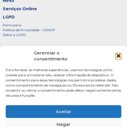
MPEs
Serviços Online
LGPD
Formulário
Política de Privacidade – CRADF
Sobre a LGPD
Certificados
Gerenciar o
Denúncias
consentimento
Galeria de Presidentes
Para fornecer as melhores experiências, usamos tecnologias como
Diretoria
cookies para armazenar e/ou acessar informações do dispositivo. O
consentimento para essas tecnologias nos permitirá processar dados
FOTOS
como comportamento de navegação ou IDs exclusivos neste site. Não
Webmail
consentir ou retirar o consentimento pode afetar negativamente certos
recursos e funções.
Artigos
Escritores do Sistema
Aceitar
Negar