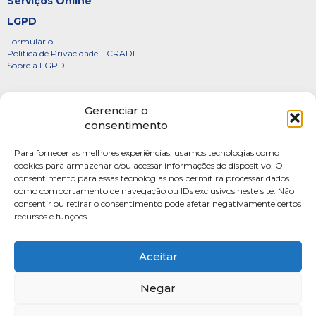
Serviços Online
LGPD
Formulário
Política de Privacidade – CRADF
Sobre a LGPD
Certificados
Gerenciar o
Denúncias
consentimento
Galeria de Presidentes
Para fornecer as melhores experiências, usamos tecnologias como
Diretoria
cookies para armazenar e/ou acessar informações do dispositivo. O
consentimento para essas tecnologias nos permitirá processar dados
FOTOS
como comportamento de navegação ou IDs exclusivos neste site. Não
Webmail
consentir ou retirar o consentimento pode afetar negativamente certos
recursos e funções.
Artigos
Escritores do Sistema
Aceitar
Negar