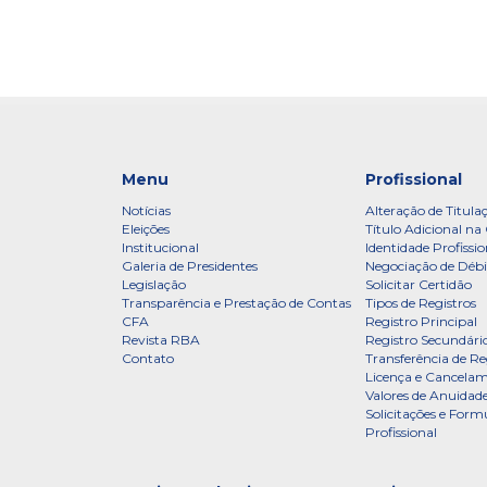
Menu
Profissional
Notícias
Alteração de Titula
Eleições
Título Adicional na 
Institucional
Identidade Profissio
Galeria de Presidentes
Negociação de Débi
Legislação
Solicitar Certidão
Transparência e Prestação de Contas
Tipos de Registros
CFA
Registro Principal
Revista RBA
Registro Secundári
Contato
Transferência de Re
Licença e Cancelam
Valores de Anuidade
Solicitações e Formu
Profissional