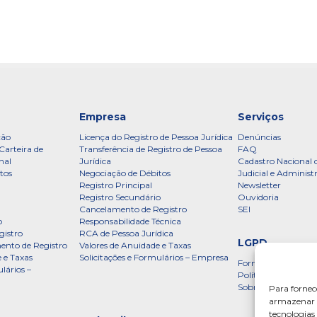
Empresa
Serviços
ção
Licença do Registro de Pessoa Jurídica
Denúncias
Carteira de
Transferência de Registro de Pessoa
FAQ
nal
Jurídica
Cadastro Nacional 
tos
Negociação de Débitos
Judicial e Administ
Registro Principal
Newsletter
Registro Secundário
Ouvidoria
Cancelamento de Registro
SEI
o
Responsabilidade Técnica
gistro
RCA de Pessoa Jurídica
LGPD
ento de Registro
Valores de Anuidade e Taxas
 e Taxas
Solicitações e Formulários – Empresa
Formulário
lários –
Política de Privac
Sobre a LGPD
Para fornec
armazenar e
tecnologia