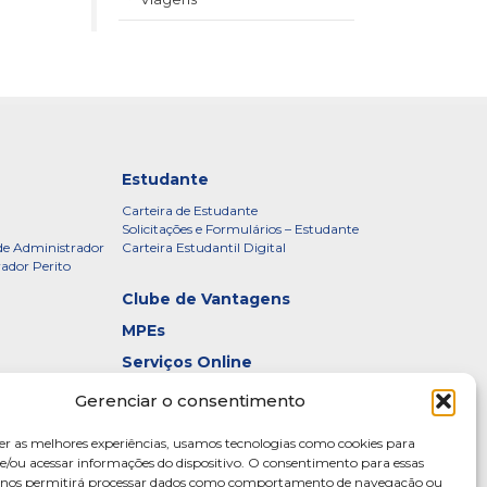
Estudante
Carteira de Estudante
Solicitações e Formulários – Estudante
de Administrador
Carteira Estudantil Digital
rador Perito
Clube de Vantagens
MPEs
Serviços Online
Certificados
Gerenciar o consentimento
idade – CRADF
Denúncias
er as melhores experiências, usamos tecnologias como cookies para
Galeria de Presidentes
/ou acessar informações do dispositivo. O consentimento para essas
s nos permitirá processar dados como comportamento de navegação ou