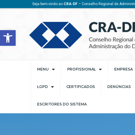
Seja bem-vindo ao
CRA-DF
– Conselho Regional de Administr
Barra de Ferramentas Aberta
MENU
PROFISSIONAL
EMPRESA
LGPD
CERTIFICADOS
DENÚNCIAS
ESCRITORES DO SISTEMA