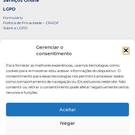
Serviços Online
LGPD
Formulário
Política de Privacidade – CRADF
Sobre a LGPD
Certificados
Gerenciar o
Denúncias
consentimento
Galeria de Presidentes
Para fornecer as melhores experiências, usamos tecnologias como
Diretoria
cookies para armazenar e/ou acessar informações do dispositivo. O
consentimento para essas tecnologias nos permitirá processar dados
FOTOS
como comportamento de navegação ou IDs exclusivos neste site. Não
Webmail
consentir ou retirar o consentimento pode afetar negativamente certos
recursos e funções.
Artigos
Escritores do Sistema
Aceitar
Negar