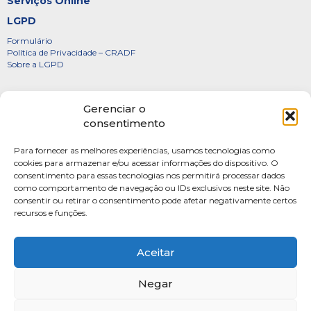
Serviços Online
LGPD
Formulário
Política de Privacidade – CRADF
Sobre a LGPD
Certificados
Gerenciar o
Denúncias
consentimento
Galeria de Presidentes
Para fornecer as melhores experiências, usamos tecnologias como
Diretoria
cookies para armazenar e/ou acessar informações do dispositivo. O
consentimento para essas tecnologias nos permitirá processar dados
FOTOS
como comportamento de navegação ou IDs exclusivos neste site. Não
Webmail
consentir ou retirar o consentimento pode afetar negativamente certos
recursos e funções.
Artigos
Escritores do Sistema
Aceitar
Negar