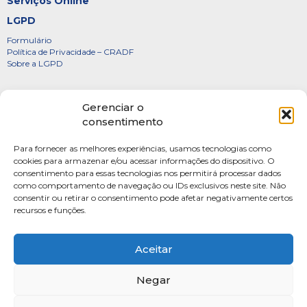
Serviços Online
LGPD
Formulário
Política de Privacidade – CRADF
Sobre a LGPD
Certificados
Gerenciar o
Denúncias
consentimento
Galeria de Presidentes
Para fornecer as melhores experiências, usamos tecnologias como
Diretoria
cookies para armazenar e/ou acessar informações do dispositivo. O
consentimento para essas tecnologias nos permitirá processar dados
FOTOS
como comportamento de navegação ou IDs exclusivos neste site. Não
Webmail
consentir ou retirar o consentimento pode afetar negativamente certos
recursos e funções.
Artigos
Escritores do Sistema
Aceitar
Negar