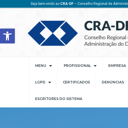
Seja bem-vindo ao
CRA-DF
– Conselho Regional de Administr
Barra de Ferramentas Aberta
MENU
PROFISSIONAL
EMPRESA
LGPD
CERTIFICADOS
DENÚNCIAS
ESCRITORES DO SISTEMA