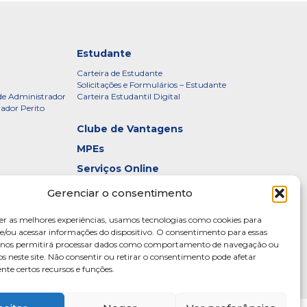
Estudante
Carteira de Estudante
Solicitações e Formulários – Estudante
de Administrador
Carteira Estudantil Digital
rador Perito
Clube de Vantagens
MPEs
Serviços Online
Certificados
Gerenciar o consentimento
idade – CRADF
Denúncias
er as melhores experiências, usamos tecnologias como cookies para
Galeria de Presidentes
/ou acessar informações do dispositivo. O consentimento para essas
s nos permitirá processar dados como comportamento de navegação ou
Diretoria
os neste site. Não consentir ou retirar o consentimento pode afetar
te certos recursos e funções.