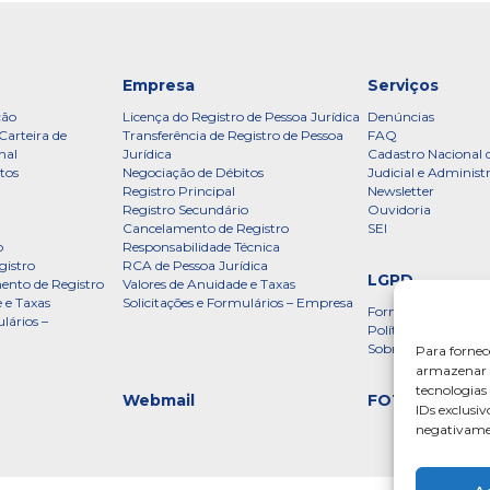
Empresa
Serviços
ção
Licença do Registro de Pessoa Jurídica
Denúncias
Carteira de
Transferência de Registro de Pessoa
FAQ
nal
Jurídica
Cadastro Nacional 
tos
Negociação de Débitos
Judicial e Administ
Registro Principal
Newsletter
Registro Secundário
Ouvidoria
Cancelamento de Registro
SEI
o
Responsabilidade Técnica
gistro
RCA de Pessoa Jurídica
LGPD
ento de Registro
Valores de Anuidade e Taxas
 e Taxas
Solicitações e Formulários – Empresa
Formulário
lários –
Política de Privac
Sobre a LGPD
Para fornec
armazenar e
tecnologia
Webmail
FOTOS
IDs exclusiv
negativamen