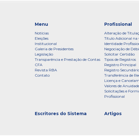
Menu
Profissional
Notícias
Alteração de Titula
Eleições
Título Adicional na 
Institucional
Identidade Profissio
Galeria de Presidentes
Negociação de Débi
Legislação
Solicitar Certidão
Transparência e Prestação de Contas
Tipos de Registros
CFA
Registro Principal
Revista RBA
Registro Secundári
Contato
Transferência de Re
Licença e Cancelam
Valores de Anuidade
Solicitações e Formu
Profissional
Escritores do Sistema
Artigos