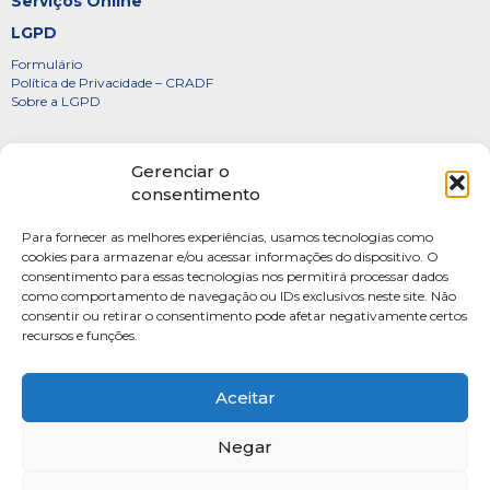
Serviços Online
LGPD
Formulário
Política de Privacidade – CRADF
Sobre a LGPD
Certificados
Gerenciar o
Denúncias
consentimento
Galeria de Presidentes
Para fornecer as melhores experiências, usamos tecnologias como
Diretoria
cookies para armazenar e/ou acessar informações do dispositivo. O
consentimento para essas tecnologias nos permitirá processar dados
FOTOS
como comportamento de navegação ou IDs exclusivos neste site. Não
Webmail
consentir ou retirar o consentimento pode afetar negativamente certos
recursos e funções.
Artigos
Escritores do Sistema
Aceitar
Negar