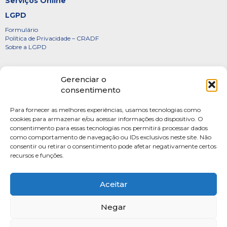
Serviços Online
LGPD
Formulário
Política de Privacidade – CRADF
Sobre a LGPD
Certificados
Gerenciar o
Denúncias
consentimento
Galeria de Presidentes
Para fornecer as melhores experiências, usamos tecnologias como
Diretoria
cookies para armazenar e/ou acessar informações do dispositivo. O
consentimento para essas tecnologias nos permitirá processar dados
FOTOS
como comportamento de navegação ou IDs exclusivos neste site. Não
Webmail
consentir ou retirar o consentimento pode afetar negativamente certos
recursos e funções.
Artigos
Escritores do Sistema
Aceitar
Negar