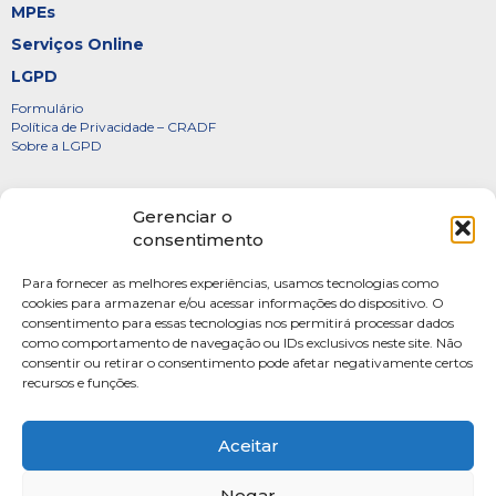
MPEs
Serviços Online
LGPD
Formulário
Política de Privacidade – CRADF
Sobre a LGPD
Certificados
Gerenciar o
Denúncias
consentimento
Galeria de Presidentes
Para fornecer as melhores experiências, usamos tecnologias como
Diretoria
cookies para armazenar e/ou acessar informações do dispositivo. O
consentimento para essas tecnologias nos permitirá processar dados
FOTOS
como comportamento de navegação ou IDs exclusivos neste site. Não
Webmail
consentir ou retirar o consentimento pode afetar negativamente certos
recursos e funções.
Artigos
Escritores do Sistema
Aceitar
Negar