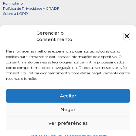
Formulário
Política de Privacidade – CRADF
Sobre a LGPD
Certificados
Gerenciar o
Denúncias
consentimento
Galeria de Presidentes
Para fornecer as melhores experiências, usamos tecnologias como
Diretoria
cookies para armazenar e/ou acessar informações do dispositivo. O
consentimento para essas tecnologias nos permitirá processar dados
FOTOS
como comportamento de navegação ou IDs exclusivos neste site. Não
Webmail
consentir ou retirar o consentimento pode afetar negativamente certos
recursos e funções.
Artigos
Escritores do Sistema
Aceitar
Negar
Ver preferências
SAUS Quadra 06, Bloco K, Ed.Belvedere sala 201 Asa Sul Brasilia-DF CEP: 70070-
915
Política de Cookies
Fone: (61) 4009-3333 Seg-Sex 9h às 17h
Declaração de privacidade