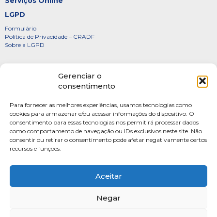
Serviços Online
LGPD
Formulário
Política de Privacidade – CRADF
Sobre a LGPD
Certificados
Gerenciar o
Denúncias
consentimento
Galeria de Presidentes
Para fornecer as melhores experiências, usamos tecnologias como
Diretoria
cookies para armazenar e/ou acessar informações do dispositivo. O
consentimento para essas tecnologias nos permitirá processar dados
FOTOS
como comportamento de navegação ou IDs exclusivos neste site. Não
Webmail
consentir ou retirar o consentimento pode afetar negativamente certos
recursos e funções.
Artigos
Escritores do Sistema
Aceitar
Negar