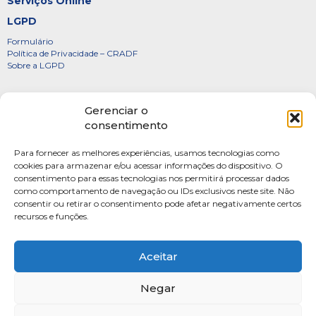
Serviços Online
LGPD
Formulário
Política de Privacidade – CRADF
Sobre a LGPD
Certificados
Gerenciar o
Denúncias
consentimento
Galeria de Presidentes
Para fornecer as melhores experiências, usamos tecnologias como
Diretoria
cookies para armazenar e/ou acessar informações do dispositivo. O
consentimento para essas tecnologias nos permitirá processar dados
FOTOS
como comportamento de navegação ou IDs exclusivos neste site. Não
Webmail
consentir ou retirar o consentimento pode afetar negativamente certos
recursos e funções.
Artigos
Escritores do Sistema
Aceitar
Negar