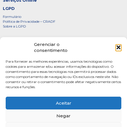
Serviços Online
LGPD
Formulário
Política de Privacidade – CRADF
Sobre a LGPD
Certificados
Gerenciar o
Denúncias
consentimento
Galeria de Presidentes
Para fornecer as melhores experiências, usamos tecnologias como
Diretoria
cookies para armazenar e/ou acessar informações do dispositivo. O
consentimento para essas tecnologias nos permitirá processar dados
FOTOS
como comportamento de navegação ou IDs exclusivos neste site. Não
Webmail
consentir ou retirar o consentimento pode afetar negativamente certos
recursos e funções.
Artigos
Escritores do Sistema
Aceitar
Negar