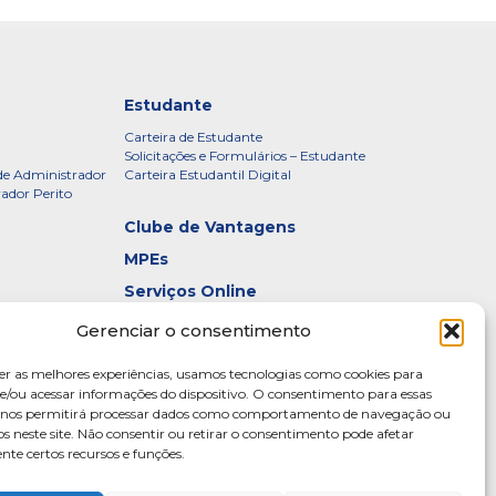
Estudante
Carteira de Estudante
Solicitações e Formulários – Estudante
de Administrador
Carteira Estudantil Digital
rador Perito
Clube de Vantagens
MPEs
Serviços Online
Certificados
Gerenciar o consentimento
idade – CRADF
Denúncias
er as melhores experiências, usamos tecnologias como cookies para
Galeria de Presidentes
/ou acessar informações do dispositivo. O consentimento para essas
s nos permitirá processar dados como comportamento de navegação ou
Diretoria
os neste site. Não consentir ou retirar o consentimento pode afetar
te certos recursos e funções.