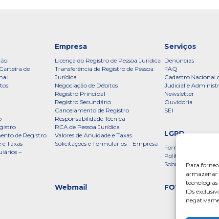
Empresa
Serviços
ção
Licença do Registro de Pessoa Jurídica
Denúncias
Carteira de
Transferência de Registro de Pessoa
FAQ
nal
Jurídica
Cadastro Nacional 
tos
Negociação de Débitos
Judicial e Administ
Registro Principal
Newsletter
Registro Secundário
Ouvidoria
Cancelamento de Registro
SEI
o
Responsabilidade Técnica
gistro
RCA de Pessoa Jurídica
LGPD
ento de Registro
Valores de Anuidade e Taxas
 e Taxas
Solicitações e Formulários – Empresa
Formulário
lários –
Política de Privac
Sobre a LGPD
Para fornec
armazenar e
tecnologia
Webmail
FOTOS
IDs exclusiv
negativamen