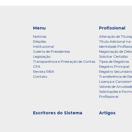
Menu
Profissional
Notícias
Alteração de Titula
Eleições
Título Adicional na 
Institucional
Identidade Profissio
Galeria de Presidentes
Negociação de Débi
Legislação
Solicitar Certidão
Transparência e Prestação de Contas
Tipos de Registros
CFA
Registro Principal
Revista RBA
Registro Secundári
Contato
Transferência de Re
Licença e Cancelam
Valores de Anuidade
Solicitações e Formu
Profissional
Escritores do Sistema
Artigos