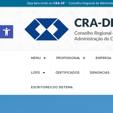
Seja bem-vindo ao
CRA-DF
– Conselho Regional de Administr
Barra de Ferramentas Aberta
MENU
PROFISSIONAL
EMPRESA
LGPD
CERTIFICADOS
DENÚNCIAS
ESCRITORES DO SISTEMA