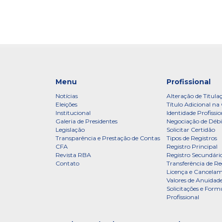
Menu
Profissional
Notícias
Alteração de Titula
Eleições
Título Adicional na 
Institucional
Identidade Profissio
Galeria de Presidentes
Negociação de Débi
Legislação
Solicitar Certidão
Transparência e Prestação de Contas
Tipos de Registros
CFA
Registro Principal
Revista RBA
Registro Secundári
Contato
Transferência de Re
Licença e Cancelam
Valores de Anuidade
Solicitações e Formu
Profissional