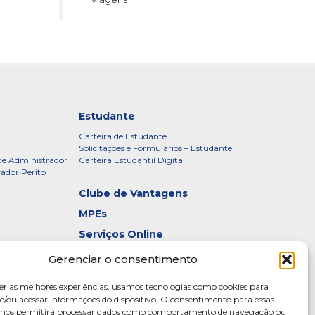
Estudante
Carteira de Estudante
Solicitações e Formulários – Estudante
de Administrador
Carteira Estudantil Digital
rador Perito
Clube de Vantagens
MPEs
Serviços Online
Certificados
Gerenciar o consentimento
idade – CRADF
Denúncias
er as melhores experiências, usamos tecnologias como cookies para
Galeria de Presidentes
/ou acessar informações do dispositivo. O consentimento para essas
s nos permitirá processar dados como comportamento de navegação ou