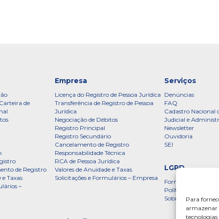
Empresa
Serviços
ção
Licença do Registro de Pessoa Jurídica
Denúncias
Carteira de
Transferência de Registro de Pessoa
FAQ
nal
Jurídica
Cadastro Nacional 
tos
Negociação de Débitos
Judicial e Administ
Registro Principal
Newsletter
Registro Secundário
Ouvidoria
Cancelamento de Registro
SEI
o
Responsabilidade Técnica
gistro
RCA de Pessoa Jurídica
LGPD
ento de Registro
Valores de Anuidade e Taxas
 e Taxas
Solicitações e Formulários – Empresa
Formulário
lários –
Política de Privac
Sobre a LGPD
Para fornec
armazenar e
tecnologia