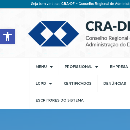
Seja bem-vindo ao
CRA-DF
– Conselho Regional de Administr
Barra de Ferramentas Aberta
MENU
PROFISSIONAL
EMPRESA
LGPD
CERTIFICADOS
DENÚNCIAS
ESCRITORES DO SISTEMA