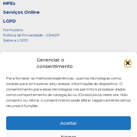
MPEs
Serviços Online
LGPD
Formulário
Política de Privacidade – CRADF
Sobre a LGPD
Certificados
Gerenciar o
Denúncias
consentimento
Galeria de Presidentes
Para fornecer as melhores experiências, usamos tecnologias como
Diretoria
cookies para armazenar e/ou acessar informações do dispositivo. O
consentimento para essas tecnologias nos permitirá processar dados
FOTOS
como comportamento de navegação ou IDs exclusivos neste site. Não
Webmail
consentir ou retirar o consentimento pode afetar negativamente certos
recursos e funções.
Artigos
Escritores do Sistema
Aceitar
Negar