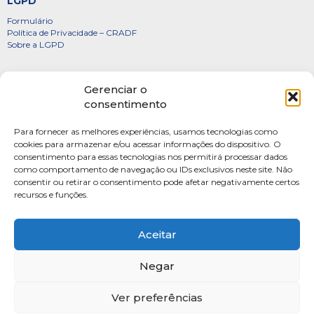
LGPD
Formulário
Política de Privacidade – CRADF
Sobre a LGPD
Certificados
Gerenciar o
Denúncias
consentimento
Galeria de Presidentes
Para fornecer as melhores experiências, usamos tecnologias como
Diretoria
cookies para armazenar e/ou acessar informações do dispositivo. O
consentimento para essas tecnologias nos permitirá processar dados
FOTOS
como comportamento de navegação ou IDs exclusivos neste site. Não
Webmail
consentir ou retirar o consentimento pode afetar negativamente certos
recursos e funções.
Artigos
Escritores do Sistema
Aceitar
Negar
Ver preferências
SAUS Quadra 06, Bloco K, Ed.Belvedere sala 201 Asa Sul Brasilia-DF CEP: 70070-