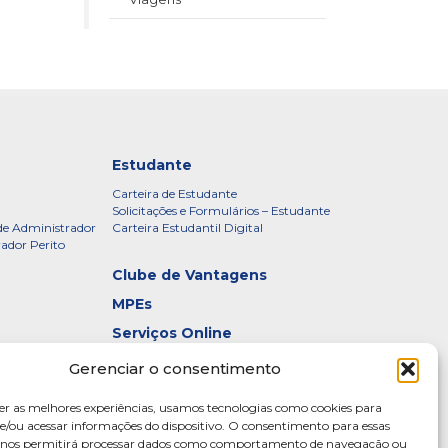
Estudante
Carteira de Estudante
Solicitações e Formulários – Estudante
de Administrador
Carteira Estudantil Digital
rador Perito
Clube de Vantagens
MPEs
Serviços Online
Certificados
Gerenciar o consentimento
idade – CRADF
Denúncias
er as melhores experiências, usamos tecnologias como cookies para
Galeria de Presidentes
/ou acessar informações do dispositivo. O consentimento para essas
s nos permitirá processar dados como comportamento de navegação ou