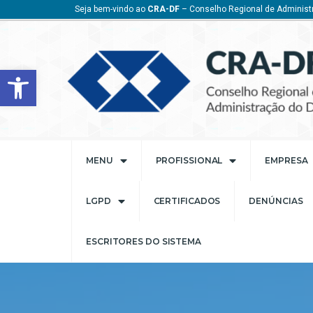
Seja bem-vindo ao
CRA-DF
– Conselho Regional de Administr
Barra de Ferramentas Aberta
MENU
PROFISSIONAL
EMPRESA
LGPD
CERTIFICADOS
DENÚNCIAS
ESCRITORES DO SISTEMA