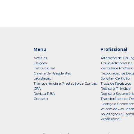
Menu
Profissional
Notícias
Alteração de Titula
Eleições
Título Adicional na 
Institucional
Identidade Profissio
Galeria de Presidentes
Negociação de Débi
Legislação
Solicitar Certidão
Transparência e Prestação de Contas
Tipos de Registros
CFA
Registro Principal
Revista RBA
Registro Secundári
Contato
Transferência de Re
Licença e Cancelam
Valores de Anuidade
Solicitações e Formu
Profissional