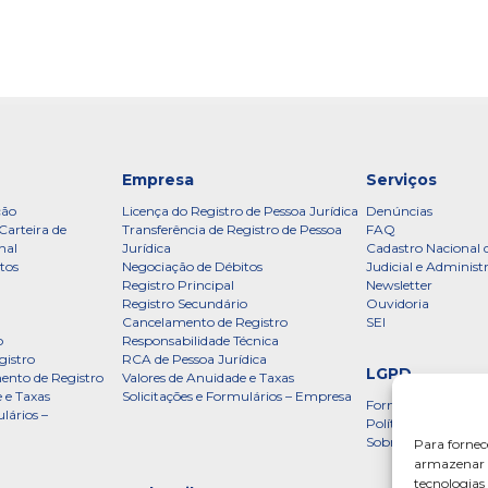
Empresa
Serviços
ção
Licença do Registro de Pessoa Jurídica
Denúncias
Carteira de
Transferência de Registro de Pessoa
FAQ
nal
Jurídica
Cadastro Nacional 
tos
Negociação de Débitos
Judicial e Administ
Registro Principal
Newsletter
Registro Secundário
Ouvidoria
Cancelamento de Registro
SEI
o
Responsabilidade Técnica
gistro
RCA de Pessoa Jurídica
LGPD
ento de Registro
Valores de Anuidade e Taxas
 e Taxas
Solicitações e Formulários – Empresa
Formulário
lários –
Política de Privac
Sobre a LGPD
Para fornec
armazenar e
tecnologia