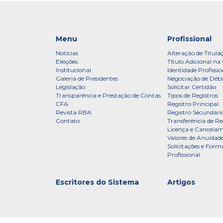
Menu
Profissional
Notícias
Alteração de Titula
Eleições
Título Adicional na 
Institucional
Identidade Profissio
Galeria de Presidentes
Negociação de Débi
Legislação
Solicitar Certidão
Transparência e Prestação de Contas
Tipos de Registros
CFA
Registro Principal
Revista RBA
Registro Secundári
Contato
Transferência de Re
Licença e Cancelam
Valores de Anuidade
Solicitações e Formu
Profissional
Escritores do Sistema
Artigos