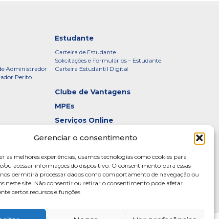
Estudante
Carteira de Estudante
Solicitações e Formulários – Estudante
de Administrador
Carteira Estudantil Digital
rador Perito
Clube de Vantagens
MPEs
Serviços Online
Certificados
Gerenciar o consentimento
idade – CRADF
Denúncias
er as melhores experiências, usamos tecnologias como cookies para
Galeria de Presidentes
/ou acessar informações do dispositivo. O consentimento para essas
s nos permitirá processar dados como comportamento de navegação ou
Diretoria
os neste site. Não consentir ou retirar o consentimento pode afetar
te certos recursos e funções.