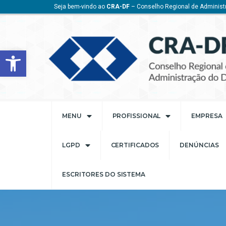
Seja bem-vindo ao
CRA-DF
– Conselho Regional de Administr
Barra de Ferramentas Aberta
MENU
PROFISSIONAL
EMPRESA
LGPD
CERTIFICADOS
DENÚNCIAS
ESCRITORES DO SISTEMA