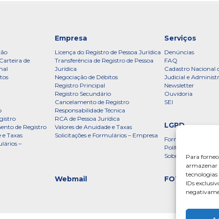
Empresa
Serviços
ção
Licença do Registro de Pessoa Jurídica
Denúncias
Carteira de
Transferência de Registro de Pessoa
FAQ
nal
Jurídica
Cadastro Nacional 
tos
Negociação de Débitos
Judicial e Administ
Registro Principal
Newsletter
Registro Secundário
Ouvidoria
Cancelamento de Registro
SEI
o
Responsabilidade Técnica
gistro
RCA de Pessoa Jurídica
LGPD
ento de Registro
Valores de Anuidade e Taxas
 e Taxas
Solicitações e Formulários – Empresa
Formulário
lários –
Política de Privac
Sobre a LGPD
Para fornec
armazenar e
tecnologia
Webmail
FOTOS
IDs exclusiv
negativamen