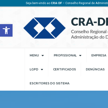
Seja bem-vindo ao
CRA-DF
– Conselho Regional de Administr
Barra de Ferramentas Aberta
MENU
PROFISSIONAL
EMPRESA
LGPD
CERTIFICADOS
DENÚNCIAS
ESCRITORES DO SISTEMA