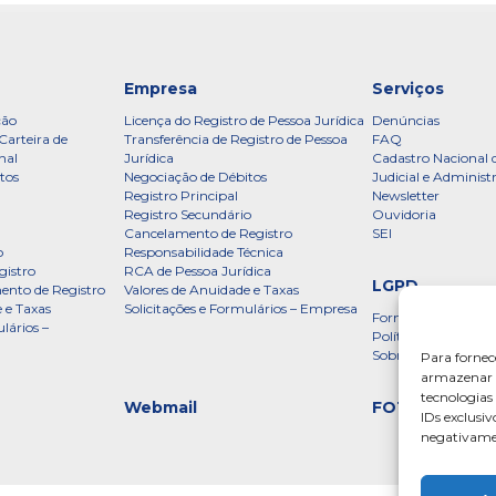
Empresa
Serviços
ção
Licença do Registro de Pessoa Jurídica
Denúncias
Carteira de
Transferência de Registro de Pessoa
FAQ
nal
Jurídica
Cadastro Nacional 
tos
Negociação de Débitos
Judicial e Administ
Registro Principal
Newsletter
Registro Secundário
Ouvidoria
Cancelamento de Registro
SEI
o
Responsabilidade Técnica
gistro
RCA de Pessoa Jurídica
LGPD
ento de Registro
Valores de Anuidade e Taxas
 e Taxas
Solicitações e Formulários – Empresa
Formulário
lários –
Política de Privac
Sobre a LGPD
Para fornec
armazenar e
tecnologia
Webmail
FOTOS
IDs exclusiv
negativamen