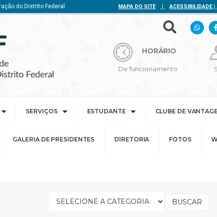
ação do Distrito Federal
MAPA DO SITE
|
ACESSIBILIDADE
|
HORÁRIO
De funcionamento
SERVIÇOS
ESTUDANTE
CLUBE DE VANTAG
GALERIA DE PRESIDENTES
DIRETORIA
FOTOS
W
BUSCAR