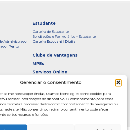
Estudante
Carteira de Estudante
Solicitações e Formulários – Estudante
de Administrador
Carteira Estudantil Digital
rador Perito
Clube de Vantagens
MPEs
Serviços Online
Certificados
Gerenciar o consentimento
idade – CRADF
Denúncias
er as melhores experiências, usamos tecnologias como cookies para
Galeria de Presidentes
/ou acessar informações do dispositivo. O consentimento para essas
s nos permitirá processar dados como comportamento de navegação ou
Diretoria
os neste site. Não consentir ou retirar o consentimento pode afetar
te certos recursos e funções.