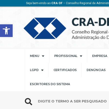
Seja bem-vindo ao
CRA-DF
– Conselho Regional de Administr
Barra de Ferramentas Aberta
MENU
PROFISSIONAL
EMPRESA
LGPD
CERTIFICADOS
DENÚNCIAS
ESCRITORES DO SISTEMA