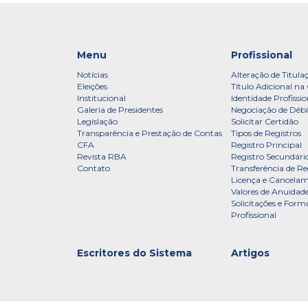
Menu
Profissional
Notícias
Alteração de Titula
Eleições
Título Adicional na 
Institucional
Identidade Profissio
Galeria de Presidentes
Negociação de Débi
Legislação
Solicitar Certidão
Transparência e Prestação de Contas
Tipos de Registros
CFA
Registro Principal
Revista RBA
Registro Secundári
Contato
Transferência de Re
Licença e Cancelam
Valores de Anuidade
Solicitações e Formu
Profissional
Escritores do Sistema
Artigos