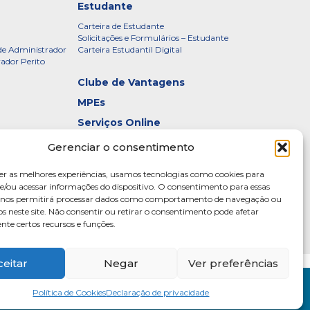
Estudante
Carteira de Estudante
Solicitações e Formulários – Estudante
de Administrador
Carteira Estudantil Digital
rador Perito
Clube de Vantagens
MPEs
Serviços Online
Certificados
Gerenciar o consentimento
idade – CRADF
Denúncias
er as melhores experiências, usamos tecnologias como cookies para
Galeria de Presidentes
/ou acessar informações do dispositivo. O consentimento para essas
s nos permitirá processar dados como comportamento de navegação ou
Diretoria
os neste site. Não consentir ou retirar o consentimento pode afetar
te certos recursos e funções.
ceitar
Negar
Ver preferências
15
Política de Cookies
Declaração de privacidade