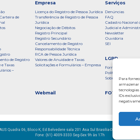
Empresa
Serviços
ção
Licença do Registro de Pessoa Jurídica
Denúncias
Carteira de
Transferência de Registro de Pessoa
FAQ
nal
Jurídica
Cadastro Nacional 
tos
Negociação de Débitos
Judicial e Administ
Registro Principal
Newsletter
Registro Secundário
Ouvidoria
Cancelamento de Registro
SEI
o
Responsabilidade Técnica
gistro
RCA de Pessoa Jurídica
LGPD
ento de Registro
Valores de Anuidade e Taxas
 e Taxas
Solicitações e Formulários – Empresa
Formulário
lários –
Política de Privac
Sobre a LGPD
Para fornec
armazenar e
tecnologia
Webmail
FOTOS
IDs exclusiv
negativamen
A
AUS Quadra 06, Bloco K, Ed.Belvedere sala 201 Asa Sul Brasilia-DF CEP: 70070-9
Fone: (61) 4009-3333 Seg-Sex 9h às 17h