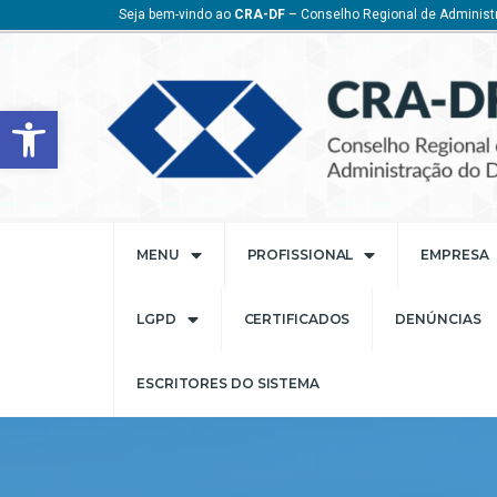
Seja bem-vindo ao
CRA-DF
– Conselho Regional de Administr
Barra de Ferramentas Aberta
MENU
PROFISSIONAL
EMPRESA
LGPD
CERTIFICADOS
DENÚNCIAS
ESCRITORES DO SISTEMA