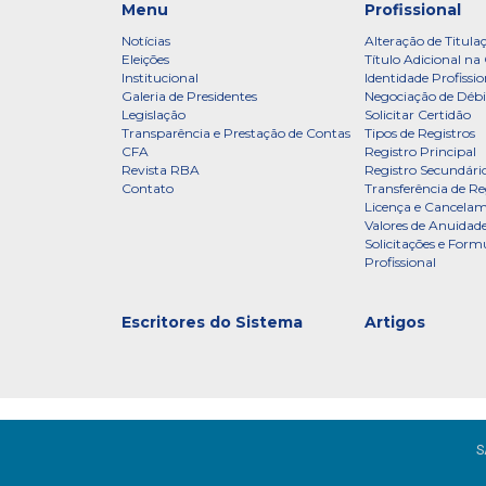
Menu
Profissional
Notícias
Alteração de Titula
Eleições
Título Adicional na 
Institucional
Identidade Profissio
Galeria de Presidentes
Negociação de Débi
Legislação
Solicitar Certidão
Transparência e Prestação de Contas
Tipos de Registros
CFA
Registro Principal
Revista RBA
Registro Secundári
Contato
Transferência de Re
Licença e Cancelam
Valores de Anuidade
Solicitações e Formu
Profissional
Escritores do Sistema
Artigos
S