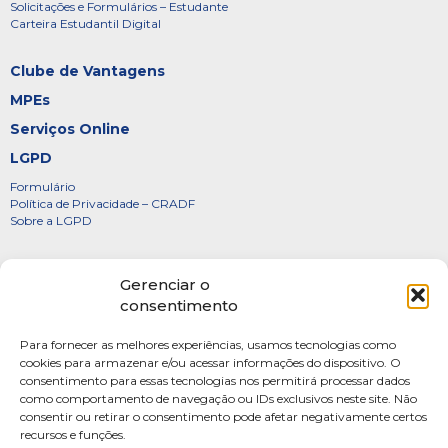
Solicitações e Formulários – Estudante
Carteira Estudantil Digital
Clube de Vantagens
MPEs
Serviços Online
LGPD
Formulário
Política de Privacidade – CRADF
Sobre a LGPD
Certificados
Gerenciar o
Denúncias
consentimento
Galeria de Presidentes
Para fornecer as melhores experiências, usamos tecnologias como
Diretoria
cookies para armazenar e/ou acessar informações do dispositivo. O
consentimento para essas tecnologias nos permitirá processar dados
FOTOS
como comportamento de navegação ou IDs exclusivos neste site. Não
Webmail
consentir ou retirar o consentimento pode afetar negativamente certos
recursos e funções.
Artigos