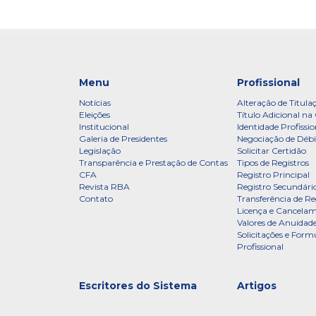
Menu
Profissional
Notícias
Alteração de Titula
Eleições
Título Adicional na 
Institucional
Identidade Profissio
Galeria de Presidentes
Negociação de Débi
Legislação
Solicitar Certidão
Transparência e Prestação de Contas
Tipos de Registros
CFA
Registro Principal
Revista RBA
Registro Secundári
Contato
Transferência de Re
Licença e Cancelam
Valores de Anuidade
Solicitações e Formu
Profissional
Escritores do Sistema
Artigos