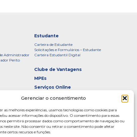
Estudante
Carteira de Estudante
Solicitações e Formulários – Estudante
de Administrador
Carteira Estudantil Digital
rador Perito
Clube de Vantagens
MPEs
Serviços Online
Certificados
Gerenciar o consentimento
idade – CRADF
Denúncias
er as melhores experiências, usamos tecnologias como cookies para
Galeria de Presidentes
/ou acessar informações do dispositivo. O consentimento para essas
s nos permitirá processar dados como comportamento de navegação ou
Diretoria
os neste site. Não consentir ou retirar o consentimento pode afetar
te certos recursos e funções.