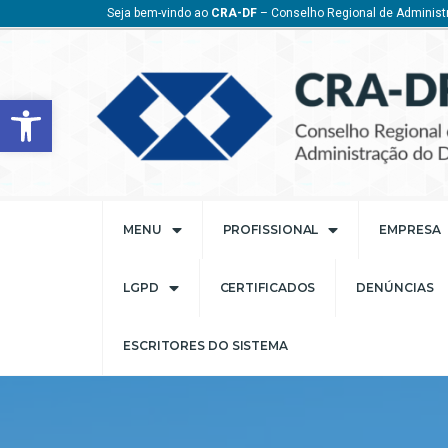
Seja bem-vindo ao
CRA-DF
– Conselho Regional de Administr
Barra de Ferramentas Aberta
MENU
PROFISSIONAL
EMPRESA
LGPD
CERTIFICADOS
DENÚNCIAS
ESCRITORES DO SISTEMA