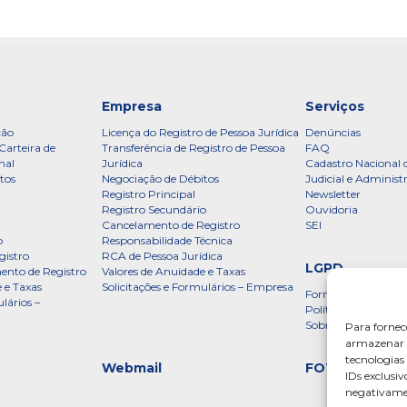
Empresa
Serviços
ção
Licença do Registro de Pessoa Jurídica
Denúncias
Carteira de
Transferência de Registro de Pessoa
FAQ
nal
Jurídica
Cadastro Nacional 
tos
Negociação de Débitos
Judicial e Administ
Registro Principal
Newsletter
Registro Secundário
Ouvidoria
Cancelamento de Registro
SEI
o
Responsabilidade Técnica
gistro
RCA de Pessoa Jurídica
LGPD
ento de Registro
Valores de Anuidade e Taxas
 e Taxas
Solicitações e Formulários – Empresa
Formulário
lários –
Política de Privac
Sobre a LGPD
Para fornec
armazenar e
tecnologia
Webmail
FOTOS
IDs exclusiv
negativamen