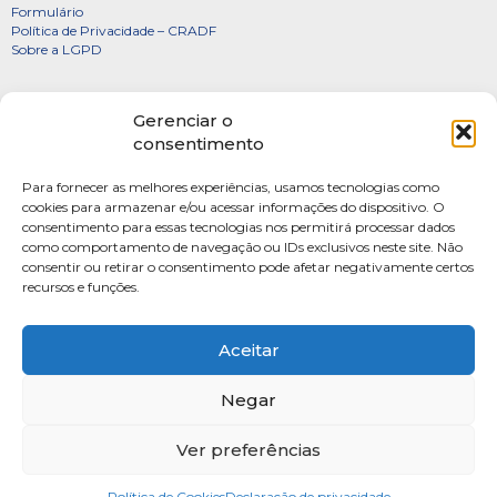
Formulário
Política de Privacidade – CRADF
Sobre a LGPD
Certificados
Gerenciar o
Denúncias
consentimento
Galeria de Presidentes
Para fornecer as melhores experiências, usamos tecnologias como
Diretoria
cookies para armazenar e/ou acessar informações do dispositivo. O
consentimento para essas tecnologias nos permitirá processar dados
FOTOS
como comportamento de navegação ou IDs exclusivos neste site. Não
Webmail
consentir ou retirar o consentimento pode afetar negativamente certos
recursos e funções.
Artigos
Escritores do Sistema
Aceitar
Negar
Ver preferências
SAUS Quadra 06, Bloco K, Ed.Belvedere sala 201 Asa Sul Brasilia-DF CEP: 70070-
915
Política de Cookies
Fone: (61) 4009-3333 Seg-Sex 9h às 17h
Declaração de privacidade