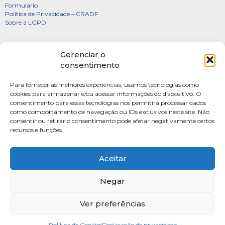
Formulário
Política de Privacidade – CRADF
Sobre a LGPD
Certificados
Gerenciar o
Denúncias
consentimento
Galeria de Presidentes
Para fornecer as melhores experiências, usamos tecnologias como
Diretoria
cookies para armazenar e/ou acessar informações do dispositivo. O
consentimento para essas tecnologias nos permitirá processar dados
FOTOS
como comportamento de navegação ou IDs exclusivos neste site. Não
Webmail
consentir ou retirar o consentimento pode afetar negativamente certos
recursos e funções.
Artigos
Escritores do Sistema
Aceitar
Negar
Ver preferências
SAUS Quadra 06, Bloco K, Ed.Belvedere sala 201 Asa Sul Brasilia-DF CEP: 70070-
915
Política de Cookies
Fone: (61) 4009-3333 Seg-Sex 9h às 17h
Declaração de privacidade