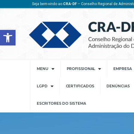
Seja bem-vindo ao
CRA-DF
– Conselho Regional de Administr
Barra de Ferramentas Aberta
MENU
PROFISSIONAL
EMPRESA
LGPD
CERTIFICADOS
DENÚNCIAS
ESCRITORES DO SISTEMA