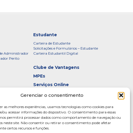
Estudante
Carteira de Estudante
Solicitações e Formulários – Estudante
de Administrador
Carteira Estudantil Digital
rador Perito
Clube de Vantagens
MPEs
Serviços Online
Certificados
Gerenciar o consentimento
idade – CRADF
Denúncias
er as melhores experiências, usamos tecnologias como cookies para
Galeria de Presidentes
/ou acessar informações do dispositivo. O consentimento para essas
s nos permitirá processar dados como comportamento de navegação ou
Diretoria
os neste site. Não consentir ou retirar o consentimento pode afetar
te certos recursos e funções.