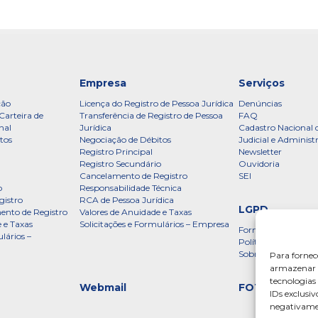
Empresa
Serviços
ção
Licença do Registro de Pessoa Jurídica
Denúncias
Carteira de
Transferência de Registro de Pessoa
FAQ
nal
Jurídica
Cadastro Nacional 
tos
Negociação de Débitos
Judicial e Administ
Registro Principal
Newsletter
Registro Secundário
Ouvidoria
Cancelamento de Registro
SEI
o
Responsabilidade Técnica
gistro
RCA de Pessoa Jurídica
LGPD
ento de Registro
Valores de Anuidade e Taxas
 e Taxas
Solicitações e Formulários – Empresa
Formulário
lários –
Política de Privac
Sobre a LGPD
Para fornec
armazenar e
tecnologia
Webmail
FOTOS
IDs exclusiv
negativamen