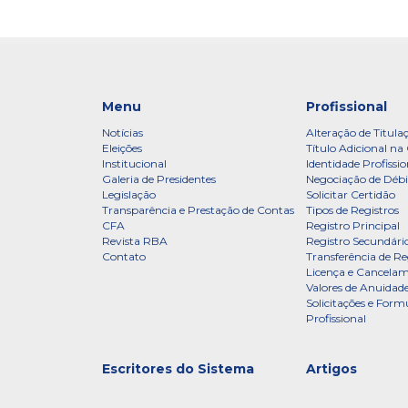
Menu
Profissional
Notícias
Alteração de Titula
Eleições
Título Adicional na 
Institucional
Identidade Profissio
Galeria de Presidentes
Negociação de Débi
Legislação
Solicitar Certidão
Transparência e Prestação de Contas
Tipos de Registros
CFA
Registro Principal
Revista RBA
Registro Secundári
Contato
Transferência de Re
Licença e Cancelam
Valores de Anuidade
Solicitações e Formu
Profissional
Escritores do Sistema
Artigos