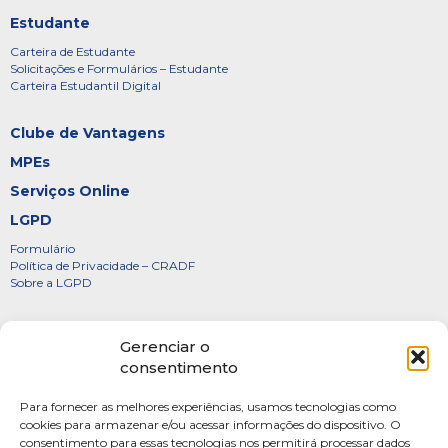
Estudante
Carteira de Estudante
Solicitações e Formulários – Estudante
Carteira Estudantil Digital
Clube de Vantagens
MPEs
Serviços Online
LGPD
Formulário
Política de Privacidade – CRADF
Sobre a LGPD
Certificados
Gerenciar o
Denúncias
consentimento
Galeria de Presidentes
Para fornecer as melhores experiências, usamos tecnologias como
Diretoria
cookies para armazenar e/ou acessar informações do dispositivo. O
consentimento para essas tecnologias nos permitirá processar dados
FOTOS