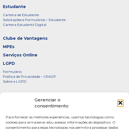
Estudante
Carteira de Estudante
Solicitações e Formulários – Estudante
Carteira Estudantil Digital
Clube de Vantagens
MPEs
Serviços Online
LGPD
Formulário
Política de Privacidade – CRADF
Sobre a LGPD
Certificados
Gerenciar o
Denúncias
consentimento
Galeria de Presidentes
Para fornecer as melhores experiências, usamos tecnologias como
Diretoria
cookies para armazenar e/ou acessar informações do dispositivo. O
consentimento para essas tecnologias nos permitirá processar dados
FOTOS