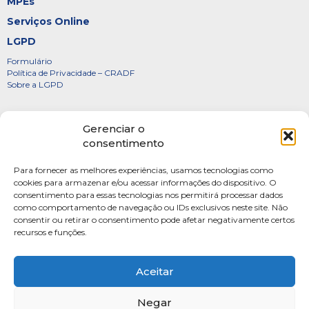
MPEs
Serviços Online
LGPD
Formulário
Política de Privacidade – CRADF
Sobre a LGPD
Certificados
Gerenciar o
Denúncias
consentimento
Galeria de Presidentes
Para fornecer as melhores experiências, usamos tecnologias como
Diretoria
cookies para armazenar e/ou acessar informações do dispositivo. O
consentimento para essas tecnologias nos permitirá processar dados
FOTOS
como comportamento de navegação ou IDs exclusivos neste site. Não
Webmail
consentir ou retirar o consentimento pode afetar negativamente certos
recursos e funções.
Artigos
Escritores do Sistema
Aceitar
Negar